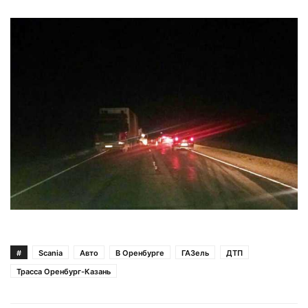
#
Scania
Авто
В Оренбурге
ГАЗель
ДТП
Трасса Оренбург-Казань