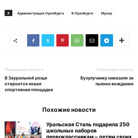
#
Администрация Оренбурга
В Оренбурге
Мусор
Предыдущая новость
Следующая новость
В Зауральной роще
Бузулучанку наказали за
откроется новая
пьяное вождение
спортивная площадка
Похожие новости
Уральская Сталь подарила 250
школьных наборов
первоклассникам – детям своих