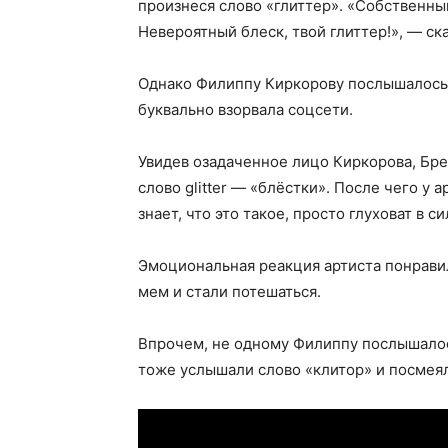
произнеся слово «глиттер». «Собственный
Невероятный блеск, твой глиттер!», — ск
Однако Филиппу Киркорову послышалось 
буквально взорвала соцсети.
Увидев озадаченное лицо Киркорова, Бре
слово glitter — «блёстки». После чего у а
знает, что это такое, просто глуховат в си
Эмоциональная реакция артиста понравил
мем и стали потешаться.
Впрочем, не одному Филиппу послышалос
тоже услышали слово «клитор» и посмея