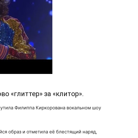
о «глиттер» за «клитор».
мутила Филиппа Киркорована вокальном шоу
ся образ и отметила её блестящий наряд,