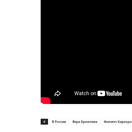
#
В России
Вера Брежнева
Филипп Киркоро