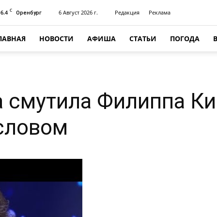
C
16.4
6 Август 2026 г.
Редакция
Реклама
Оренбург
ЛАВНАЯ
НОВОСТИ
АФИША
СТАТЬИ
ПОГОДА
 смутила Филиппа К
словом