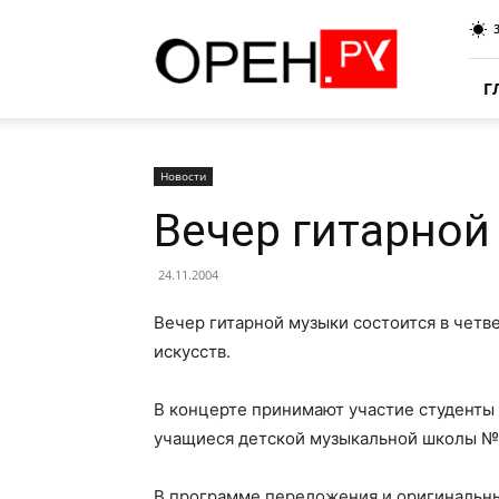
Oren.Ru
Г
Новости
Вечер гитарной
24.11.2004
Вечер гитарной музыки состоится в четве
искусств.
В концерте принимают участие студенты 
учащиеся детской музыкальной школы №
В программе переложения и оригинальны