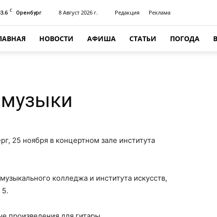
C
33.6
8 Август 2026 г.
Редакция
Реклама
Оренбург
ЛАВНАЯ
НОВОСТИ
АФИША
СТАТЬИ
ПОГОДА
 музыки
рг, 25 ноября в концертном зале института
музыкального колледжа и института искусств,
 5.
е произведения для гитары.