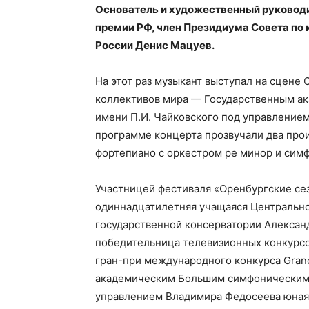
Основатель и художественный руководит
премии РФ, член Президиума Совета по 
России Денис Мацуев.
На этот раз музыкант выступал на сцене
коллективов мира — Государственным а
имени П.И. Чайковского под управление
программе концерта прозвучали два про
фортепиано с оркестром ре минор и сим
Участницей фестиваля «Оренбургские се
одиннадцатилетняя учащаяся Центральн
государственной консерватории Алексан
победительница телевизионных конкурсо
гран-при международного конкурса Grand
академическим Большим симфоническим 
управлением Владимира Федосеева юная 