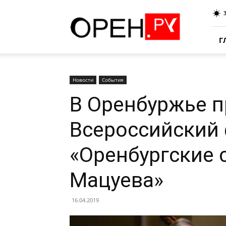
Oren.Ru
Г
Новости
События
В Оренбуржье п
Всероссийский
«Оренбургские 
Мацуева»
16.04.2019