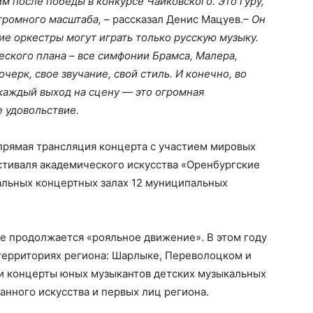
им после победы в конкурсе Чайковского. Это гуру,
огромного масштаба,
– рассказал Денис Мацуев.
– Он
ие оркестры могут играть только русскую музыку.
ского плана – все симфонии Брамса, Малера,
очерк, свое звучание, свой стиль. И конечно, во
каждый выход на сцену — это огромная
е удовольствие.
прямая трансляция концерта с участием мировых
естиваля академического искусства «Оренбургские
альных концертных залах 12 муниципальных
е продолжается «рояльное движение». В этом году
 территориях региона: Шарлыке, Переволоцком и
 и концерты юных музыкантов детских музыкальных
анного искусства и первых лиц региона.