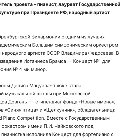
ель проекта – пианист, лауреат Государственной
культуре при Президенте РФ, народный артист
 Оренбургской филармонии с одним из лучших
кадемическим Большим симфоническим оркестром
м народного артиста СССР Владимира Федосеева. В
изведения Иоганнеса Брамса — Концерт №1 для
фония № 4 ми минор.
зоны Дениса Мацуева» также стала
ой музыкальной школы при Московской
дра Довгань — стипендиат фонда «Новые имена»,
в «Синяя птица» и «Щелкунчик», обладательница
 Piano Competition. Вместе с Государственным
оркестром имени П.И. Чайковского под
пианистка исполнила Концерт для фортепиано с