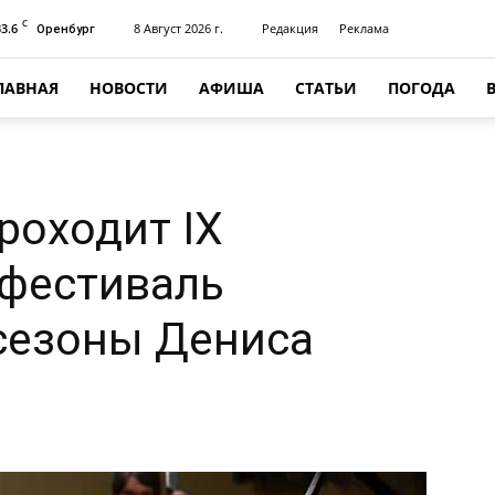
C
33.6
8 Август 2026 г.
Редакция
Реклама
Оренбург
ЛАВНАЯ
НОВОСТИ
АФИША
СТАТЬИ
ПОГОДА
роходит IX
 фестиваль
сезоны Дениса