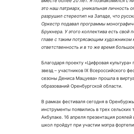
вместе более 20 лет. Я познакомился с н
это наш патриарх, уникальная личность 
разрушил стереотип на Западе, что русск
Оркестр подавал программы монографиче
Брукнера. У этого коллектива есть свой п
главе с таким потрясающим художником 
ответственность и в то же время большо
Благодаря проекту «Цифровая культура» 
звезд – участников IX Всероссийского ф
сезоны Дениса Мацуева» прошла в вирту
образований Оренбургской области.
В рамках фестиваля сегодня в Оренбуржь
инструменты появились в трех сельских
Акбулаке. 16 апреля презентация роялей
школ пройдут при участии мэтра фортепи