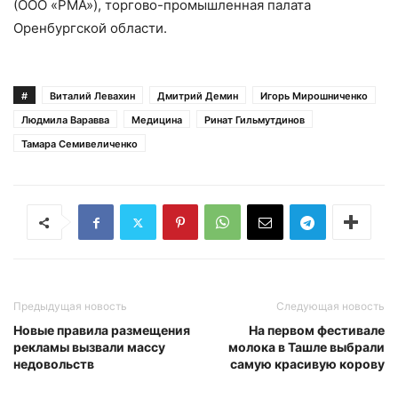
(ООО «РМА»), торгово-промышленная палата
Оренбургской области.
#
Виталий Левахин
Дмитрий Демин
Игорь Мирошниченко
Людмила Варавва
Медицина
Ринат Гильмутдинов
Тамара Семивеличенко
Предыдущая новость
Следующая новость
Новые правила размещения
На первом фестивале
рекламы вызвали массу
молока в Ташле выбрали
недовольств
самую красивую корову