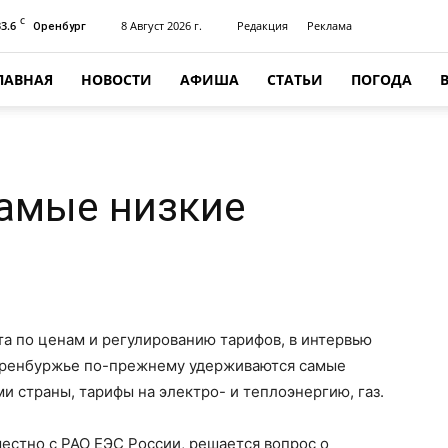
C
33.6
8 Август 2026 г.
Редакция
Реклама
Оренбург
ЛАВНАЯ
НОВОСТИ
АФИША
СТАТЬИ
ПОГОДА
самые низкие
а по ценам и регулированию тарифов, в интервью
 Оренбуржье по-прежнему удерживаются самые
и страны, тарифы на электро- и теплоэнергию, газ.
естно с РАО ЕЭС России, решается вопрос о