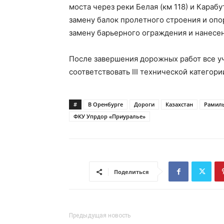
моста через реки Белая (км 118) и Караб
замену балок пролетного строения и опо
замену барьерного ограждения и нанесен
После завершения дорожных работ все у
соответствовать III технической категори
#
В Оренбурге
Дороги
Казахстан
Рамил
ФКУ Упрдор «Приуралье»
Поделиться
Предыдущая новость