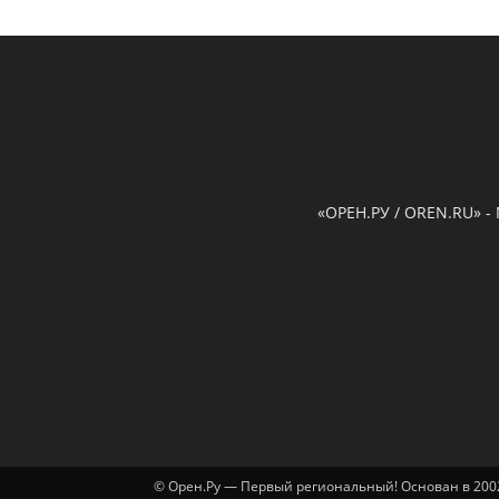
«ОРЕН.РУ / OREN.RU» -
© Орен.Ру — Первый региональный! Основан в 2002