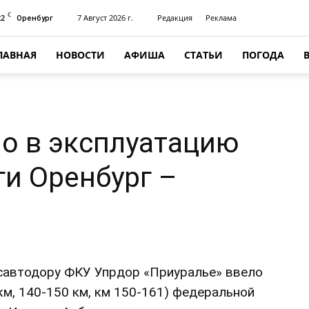
C
22
7 Август 2026 г.
Редакция
Реклама
Оренбург
ЛАВНАЯ
НОВОСТИ
АФИША
СТАТЬИ
ПОГОДА
но в эксплуатацию
ги Оренбург –
савтодору ФКУ Упрдор «Приуралье» ввело
км, 140-150 км, км 150-161) федеральной