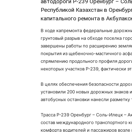
автодороги Р-239 Оренбург – Соль
Республикой Казахстан в Оренбур
капитального ремонта в Акбулакс
В ходе капремонта федеральные дорожн
грунтовый разрыв на обходе поселка гор
завершены работы по расширению землян
покрытия из щебеночно-мастичного асфа
спрямлению продольного профиля дороги
некоторых участков Р-239, фактически э
В целях обеспечения безопасности дор
установили 200 новых дорожных знаков и
автобусных остановки нанесли разметку
Трасса Р-239 Оренбург – Соль-Илецк – Ак
состав международного транспортного к
комфорта водителей и пассажиров возле