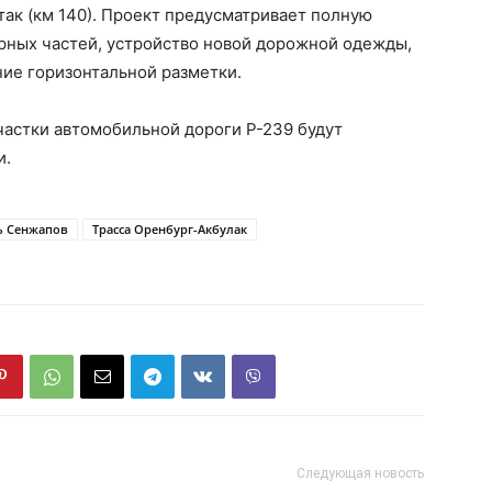
утак (км 140). Проект предусматривает полную
рных частей, устройство новой дорожной одежды,
ие горизонтальной разметки.
частки автомобильной дороги Р-239 будут
и.
ь Сенжапов
Трасса Оренбург-Акбулак
Следующая новость