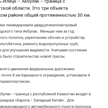
-Илецк – Акбулак – граница с
гской области. Это три объекта
ком районе общей протяженностью 30 км.
ики ликвидировали двадцатикилометровый
одского типа Акбулак. Меньше чем за год
ого полотна, укреплению обочин и устройству
льтобетона, ремонту водопропускных труб,
 для улучшения видимости. Учитывая состояние
то было строительство новой трассы.
ожного движения федеральные дорожники
 почти 8 км барьерного ограждения, установили 4
 термопластиком.
булак – граница с республикой Казахстан входит в
оридора «Европа – Западный Китай». Для
 международного автомобильного пункта пропуска