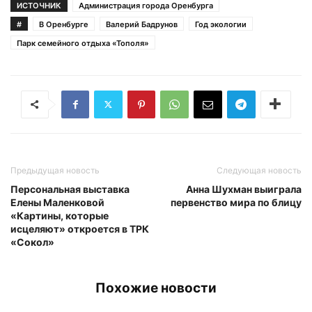
ИСТОЧНИК
Администрация города Оренбурга
#
В Оренбурге
Валерий Бадрунов
Год экологии
Парк семейного отдыха «Тополя»
Предыдущая новость
Следующая новость
Персональная выставка
Анна Шухман выиграла
Елены Маленковой
первенство мира по блицу
«Картины, которые
исцеляют» откроется в ТРК
«Сокол»
Похожие новости