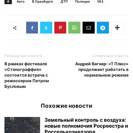
#
Авто
В Оренбурге
ДТП
Полиция
УАЗ
Предыдущая новость
Следующая новость
В рамках фестиваля
Андрей Вагнер: «Т Плюс»
«Стенограффия»
продолжает работать в
состоится встреча с
нормальном режиме
режиссером Петром
Бусловым
Похожие новости
Земельный контроль с воздуха:
новые полномочия Росреестра и
Россельхознадзора