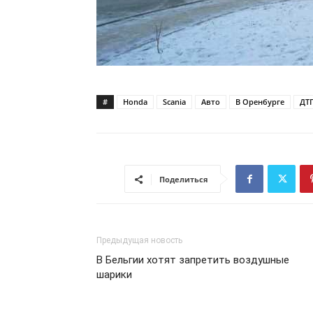
#
Honda
Scania
Авто
В Оренбурге
ДТ
Поделиться
Предыдущая новость
В Бельгии хотят запретить воздушные
шарики