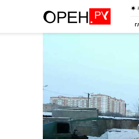
Oren.Ru
Г