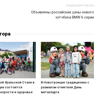
Следующая новость
Объявлены российские цены нового
хэтчбека BMW 6 серии
тора
ой Уральской Стали в
В Новотроицке традиционно с
ке состоится
размахом отметили День
скорости и здоровья
металлурга