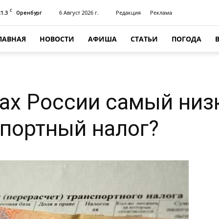
C
21.3
6 Август 2026 г.
Редакция
Реклама
Оренбург
ЛАВНАЯ
НОВОСТИ
АФИША
СТАТЬИ
ПОГОДА
нах России самый низ
портный налог?