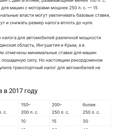
ин с двигателями, развивающими менее 100 л. с.
 для машин с моторами мощнее 250 л. с. — 15
нальные власти могут увеличивать базовые ставки,
гут и снижать размер налога вплоть до нуля.
 налога для автомобилей различной мощности
данская область, Ингушетия и Крым, а в
ях отмечены минимальные ставки для машин
за лошадиную силу. Но настоящим рекордсменом
нулила транспортный налог для автомобилей не
 в 2017 году
150–
200–
более
. с.
200 л. с.
250 л. с.
250 л. с.
10
15
30