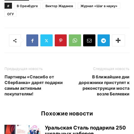
#
В Оренбурге
Виктор Жаданов
Журнал «Шаг в науку»
ОГУ
Предыдущая новость
Следующая новость
Партнеры «Спасибо от
В ближайшие дни
Сбербанка» дарят подарки
дорожники приступят к
самым активным
реконструкции моста
покупателям!
возле Беляевки
Похожие новости
Уральская Сталь подарила 250
школьных наборов