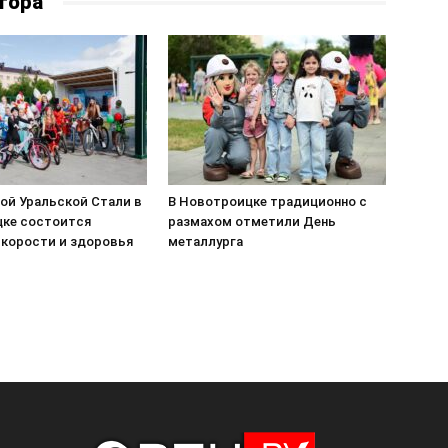
тора
ой Уральской Стали в
В Новотроицке традиционно с
ке состоится
размахом отметили День
скорости и здоровья
металлурга