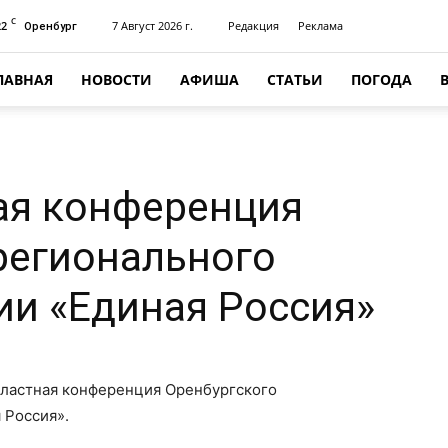
C
22
7 Август 2026 г.
Редакция
Реклама
Оренбург
ЛАВНАЯ
НОВОСТИ
АФИША
СТАТЬИ
ПОГОДА
ая конференция
регионального
ии «Единая Россия»
бластная конференция Оренбургского
 Россия».