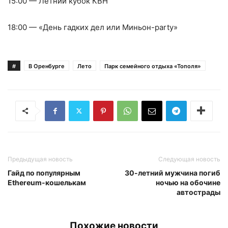
15:00 — Летний кубок КВН
18:00 — «День гадких дел или Миньон-party»
#
В Оренбурге
Лето
Парк семейного отдыха «Тополя»
Предыдущая новость
Следующая новость
Гайд по популярным
30-летний мужчина погиб
Ethereum-кошелькам
ночью на обочине
автострады
Похожие новости