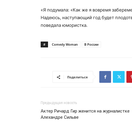
«Я подумала: «Как же я вовремя забереме
Надеюсь, наступающий год будет плодотв
поведала юмористка.
#
Comedy Woman
В России
Поделиться
Предыдущая новость
Актер Ричард Гир женится на журналистке
Алехандре Сильве