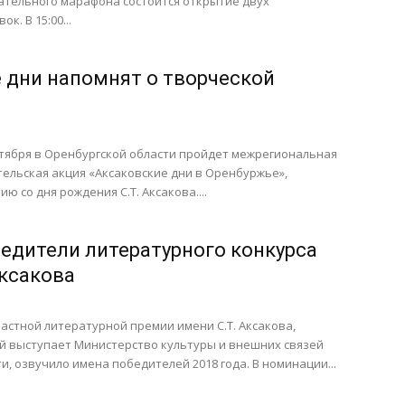
ательного марафона состоится открытие двух
к. В 15:00...
 дни напомнят о творческой
октября в Оренбургской области пройдет межрегиональная
ельская акция «Аксаковские дни в Оренбуржье»,
ю со дня рождения С.Т. Аксакова....
едители литературного конкурса
Аксакова
стной литературной премии имени С.Т. Аксакова,
й выступает Министерство культуры и внешних связей
и, озвучило имена победителей 2018 года. В номинации...