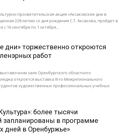
льтурно-просветительская акция «Аксаковские дни в
енная 228-летию со дня рождения С.Т. Аксакова, пройдет в
 с 16 сентября по 1 октября...
е дни» торжественно откроются
ленэрных работ
 в выставочном зале Оренбургского областного
леджа откроется выставка III-го Межрегионального
 студентов художественных профессиональных учебных
Культура»: более тысячи
 запланированы в программе
х дней в Оренбуржье»