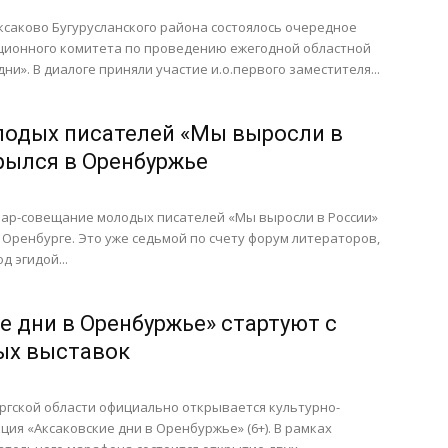
 Аксаково Бугурусланского района состоялось очередное
ционного комитета по проведению ежегодной областной
ни». В диалоге приняли участие и.о.первого заместителя...
одых писателей «Мы выросли в
рылся в Оренбуржье
нар-совещание молодых писателей «Мы выросли в России»
 Оренбурге. Это уже седьмой по счету форум литераторов,
 эгидой...
е дни в Оренбуржье» стартуют с
ых выставок
ургской области официально открывается культурно-
ция «Аксаковские дни в Оренбуржье» (6+). В рамках