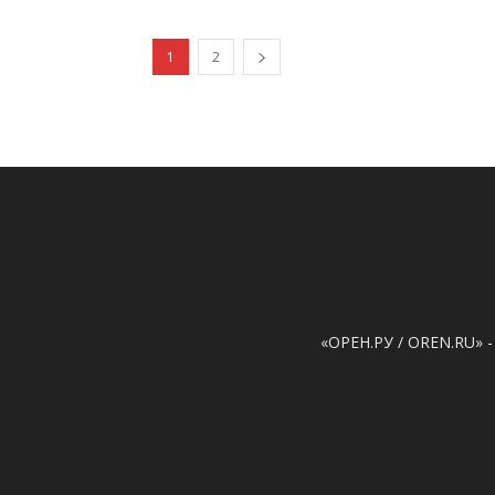
1
2
«ОРЕН.РУ / OREN.RU» -