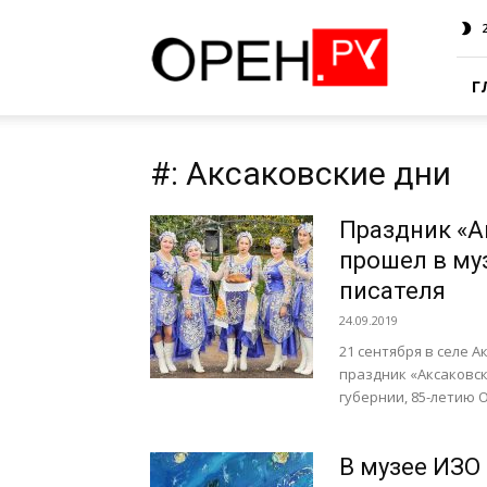
Oren.Ru
Г
#: Аксаковские дни
Праздник «А
прошел в му
писателя
24.09.2019
21 сентября в селе 
праздник «Аксаковск
губернии, 85-летию О
В музее ИЗО