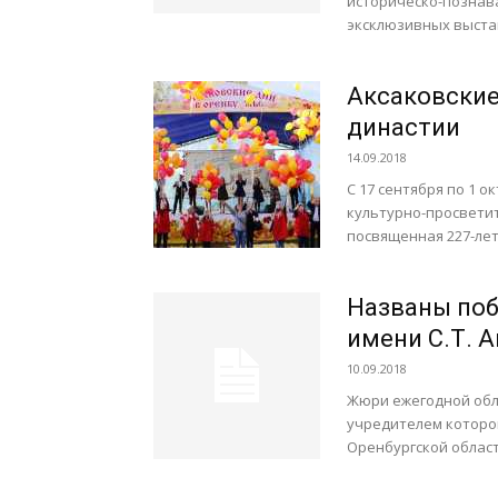
историческо-познав
эксклюзивных выставо
Аксаковские
династии
14.09.2018
С 17 сентября по 1 
культурно-просветит
посвященная 227-лети
Названы поб
имени С.Т. 
10.09.2018
Жюри ежегодной обла
учредителем которо
Оренбургской област