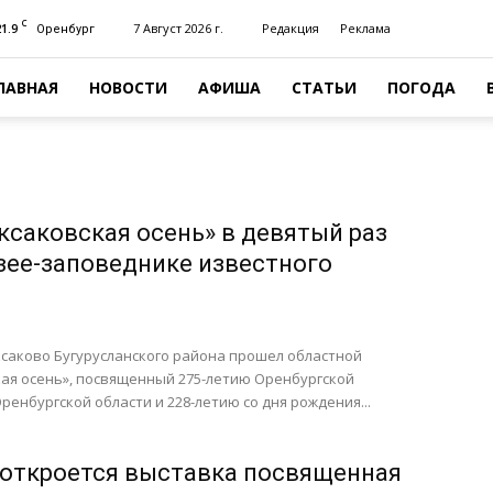
C
21.9
7 Август 2026 г.
Редакция
Реклама
Оренбург
ЛАВНАЯ
НОВОСТИ
АФИША
СТАТЬИ
ПОГОДА
ксаковская осень» в девятый раз
зее-заповеднике известного
Аксаково Бугурусланского района прошел областной
ая осень», посвященный 275-летию Оренбургской
ренбургской области и 228-летию со дня рождения...
 откроется выставка посвященная