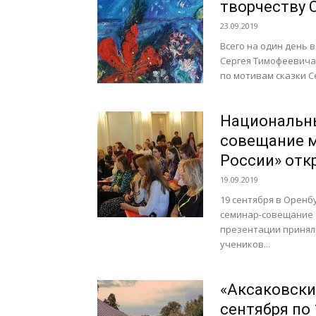
творчеству 
23.09.2019
Всего на один день 
Сергея Тимофеевича 
по мотивам сказки Се
Национальны
совещание м
России» отк
19.09.2019
19 сентября в Оренб
семинар-совещание «
презентации принял
учеников...
«Аксаковски
сентября по 