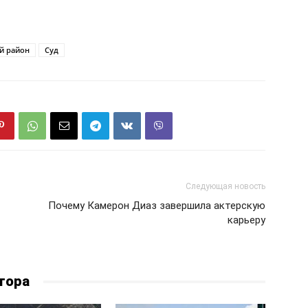
й район
Суд
Следующая новость
Почему Камерон Диаз завершила актерскую
карьеру
тора