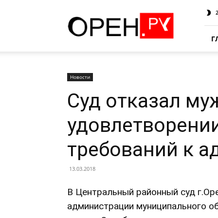
Oren.Ru
Г
Новости
Суд отказал му
удовлетворени
требований к 
13.03.2018
В Центральный районный суд г.Ор
администрации муниципального об