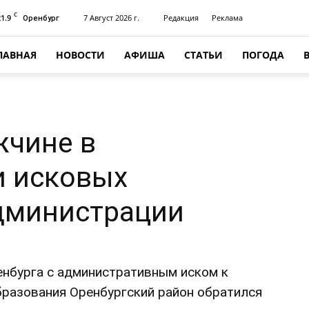
C
21.9
7 Август 2026 г.
Редакция
Реклама
Оренбург
ЛАВНАЯ
НОВОСТИ
АФИША
СТАТЬИ
ПОГОДА
жчине в
и исковых
администрации
енбурга с административным иском к
разования Оренбургский район обратился