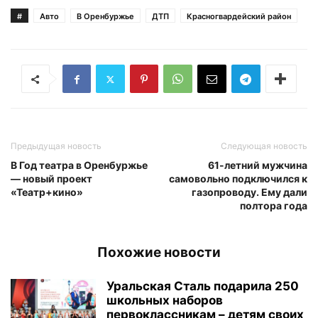
#
Авто
В Оренбуржье
ДТП
Красногвардейский район
Предыдущая новость
Следующая новость
В Год театра в Оренбуржье
61-летний мужчина
— новый проект
самовольно подключился к
«Театр+кино»
газопроводу. Ему дали
полтора года
Похожие новости
Уральская Сталь подарила 250
школьных наборов
первоклассникам – детям своих