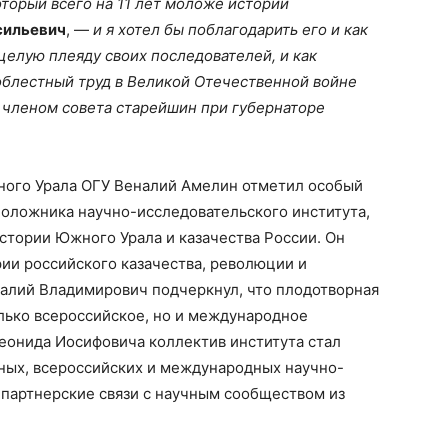
торый всего на 11 лет моложе истории
сильевич
, —
и я хотел бы поблагодарить его и как
елую плеяду своих последователей, и как
облестный труд в Великой Отечественной войне
я членом совета старейшин при губернаторе
ного Урала ОГУ Веналий Амелин отметил особый
положника научно-исследовательского института,
стории Южного Урала и казачества России. Он
ии российского казачества, революции и
алий Владимирович подчеркнул, что плодотворная
лько всероссийское, но и международное
еонида Иосифовича коллектив института стал
ьных, всероссийских и международных научно-
 партнерские связи с научным сообществом из