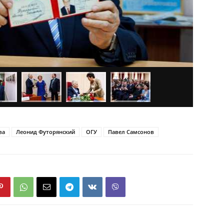
ва
Леонид Футорянский
ОГУ
Павел Самсонов