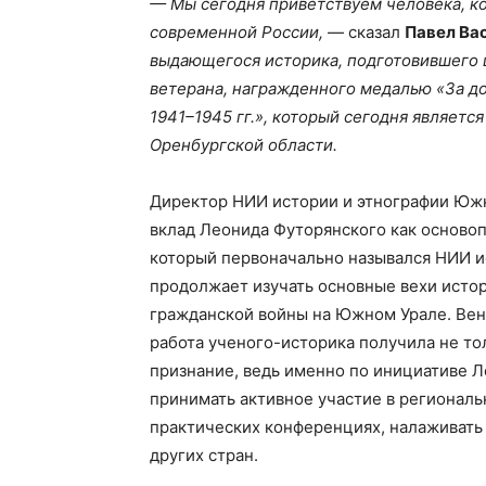
— Мы сегодня приветствуем человека, ко
современной России,
— сказал
Павел Ва
выдающегося историка, подготовившего ц
ветерана, награжденного медалью «За д
1941–1945 гг.», который сегодня являетс
Оренбургской области.
Директор НИИ истории и этнографии Юж
вклад Леонида Футорянского как осново
который первоначально назывался НИИ и
продолжает изучать основные вехи истор
гражданской войны на Южном Урале. Вен
работа ученого-историка получила не то
признание, ведь именно по инициативе Л
принимать активное участие в регионал
практических конференциях, налаживать
других стран.