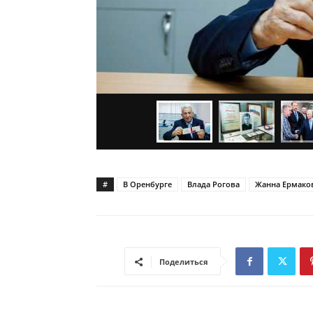
#
В Оренбурге
Влада Рогова
Жанна Ермако
Поделиться