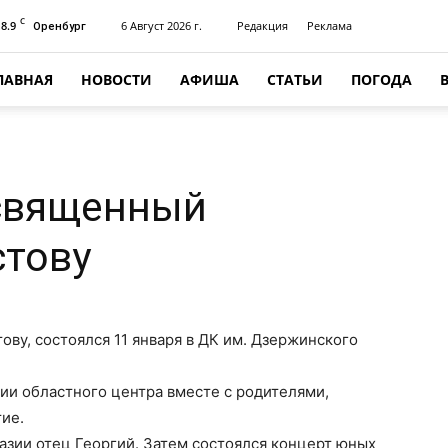
C
18.9
6 Август 2026 г.
Редакция
Реклама
Оренбург
ЛАВНАЯ
НОВОСТИ
АФИША
СТАТЬИ
ПОГОДА
священный
стову
ву, состоялся 11 января в ДК им. Дзержинского
ии областного центра вместе с родителями,
тие.
азии отец Георгий. Затем состоялся концерт юных