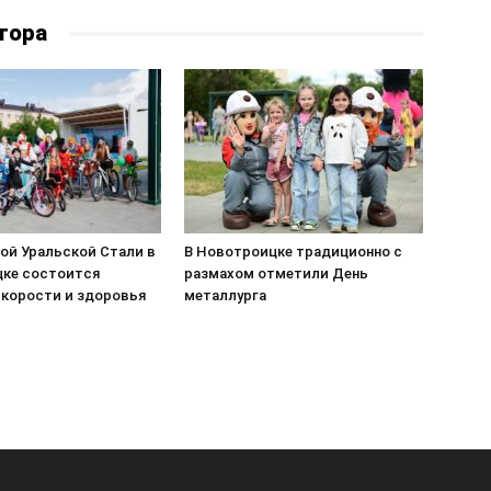
тора
ой Уральской Стали в
В Новотроицке традиционно с
ке состоится
размахом отметили День
скорости и здоровья
металлурга