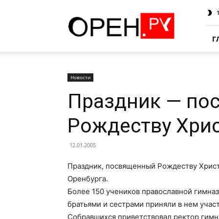
Oren.Ru
Г
Новости
Праздник — по
Рождеству Хри
12.01.2005
Праздник, посвященный Рождеству Христо
Оренбурга.
Более 150 учеников православной гимназ
братьями и сестрами приняли в нем учас
Собравшихся приветствовал ректор гимн