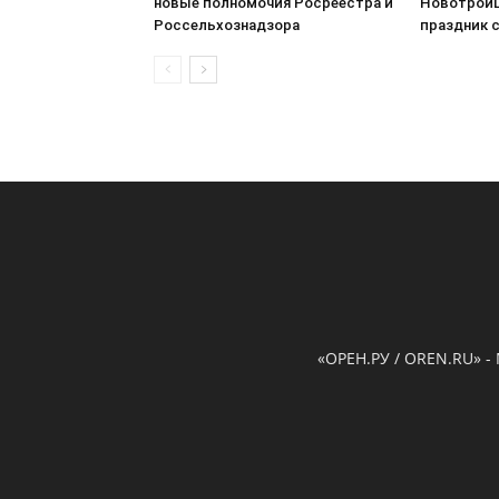
новые полномочия Росреестра и
Новотроиц
Россельхознадзора
праздник 
«ОРЕН.РУ / OREN.RU» -