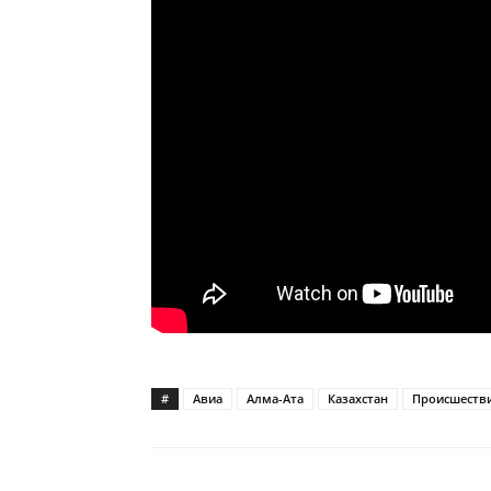
#
Авиа
Алма-Ата
Казахстан
Происшеств