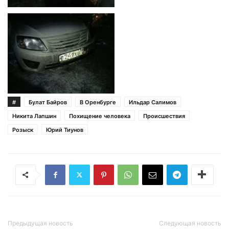
#
Булат Байров
В Оренбурге
Ильдар Салимов
Никита Лапшин
Похищение человека
Происшествия
Розыск
Юрий Тиунов
Предыдущая новость
Следующая новость