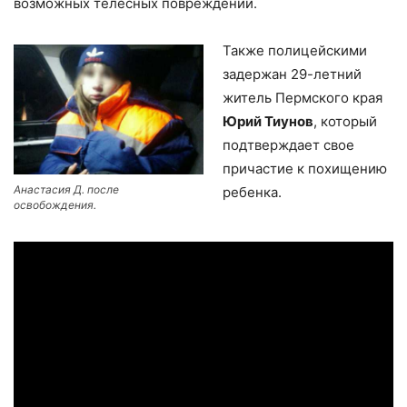
возможных телесных повреждений.
Также полицейскими
задержан 29-летний
житель Пермского края
Юрий Тиунов
, который
подтверждает свое
причастие к похищению
Анастасия Д. после
ребенка.
освобождения.