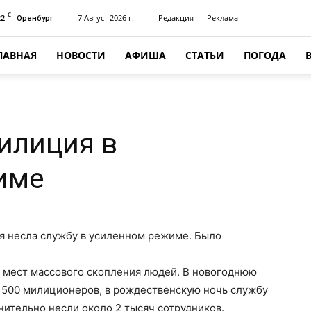
C
22
7 Август 2026 г.
Редакция
Реклама
Оренбург
ЛАВНАЯ
НОВОСТИ
АФИША
СТАТЬИ
ПОГОДА
илиция в
име
я несла службу в усиленном режиме. Было
, мест массового скопления людей. В новогоднюю
 500 милиционеров, в рождественскую ночь службу
ительно несли около 2 тысяч сотрудников.