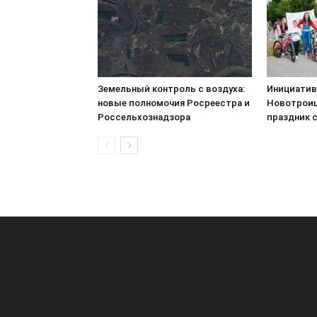
Земельный контроль с воздуха:
Инициатив
новые полномочия Росреестра и
Новотроиц
Россельхознадзора
праздник 