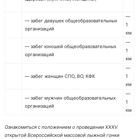
—
— забег девушек общеобразовательных
1
организаций
км
—
— забег юношей общеобразовательных
1
организаций
км
—
— забег женщин СПО, ВО, КФК
1
км
—
— забег мужчин общеобразовательных
1
организаций
км
Ознакомиться с положением о проведении XXXV
открытой Всероссийской массовой лыжной гонки