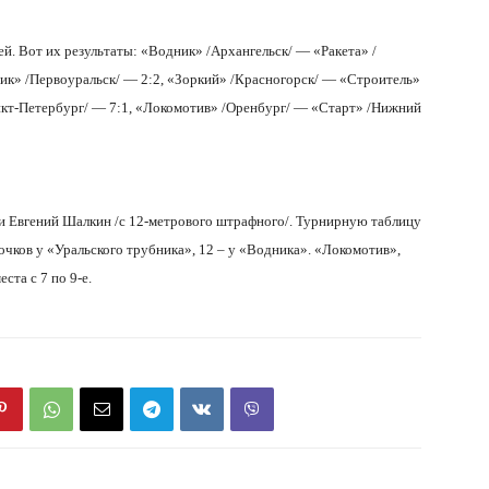
й. Вот их результаты: «Водник» /Архангельск/ — «Ракета» /
ник» /Первоуральск/ — 2:2, «Зоркий» /Красногорск/ — «Строитель»
нкт-Петербург/ — 7:1, «Локомотив» /Оренбург/ — «Старт» /Нижний
и Евгений Шалкин /с 12-метрового штрафного/. Турнирную таблицу
очков у «Уральского трубника», 12 – у «Водника». «Локомотив»,
ста с 7 по 9-е.