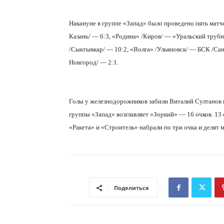
Накануне в группе «Запад» было проведено пять матче
Казань/ — 6:3, «Родина» /Киров/ — «Уральский труб
/Сыктывкар/ — 10:2, «Волга» /Ульяновск/ — БСК /Са
Новгород/ — 2:1.
Голы у железнодорожников забили Виталий Султанов 
группы «Запад» возглавляет «Зоркий» — 16 очков. 13 
«Ракета» и «Строитель» набрали по три очка и делят ме
Поделиться