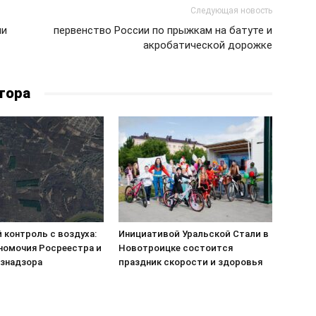
Следующая новость
ли
первенство России по прыжкам на батуте и
акробатической дорожке
тора
 контроль с воздуха:
Инициативой Уральской Стали в
номочия Росреестра и
Новотроицке состоится
знадзора
праздник скорости и здоровья