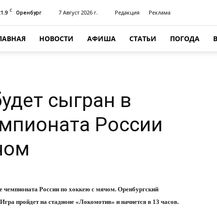
C
21.9
7 Август 2026 г.
Редакция
Реклама
Оренбург
ЛАВНАЯ
НОВОСТИ
АФИША
СТАТЬИ
ПОГОДА
будет сыгран в
емпионата России
чом
ге чемпионата России по хоккею с мячом. Оренбургский
гра пройдет на стадионе «Локомотив» и начнется в 13 часов.