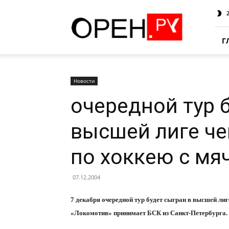
Oren.Ru
Г
Новости
очередной тур 
высшей лиге ч
по хоккею с мя
07.12.2004
7 декабря очередной тур будет сыгран в высшей ли
«Локомотив» принимает БСК из Санкт-Петербурга. И