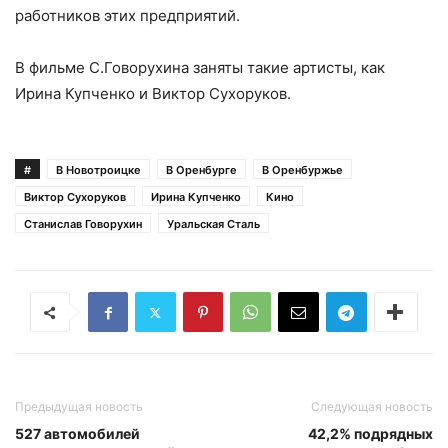
работников этих предприятий.
В фильме С.Говорухина заняты такие артисты, как
Ирина Купченко и Виктор Сухоруков.
#
В Новотроицке
В Оренбурге
В Оренбуржье
Виктор Сухоруков
Ирина Купченко
Кино
Станислав Говорухин
Уральская Сталь
Предыдущая новость
Следующая новость
527 автомобилей
42,2% подрядных