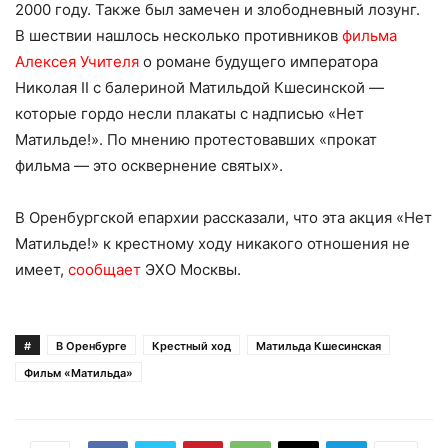
2000 году. Также был замечен и злободневный лозунг.
В шествии нашлось несколько противников
фильма
Алексея Учителя
о романе будущего императора
Николая II с балериной Матильдой Кшесинской —
которые гордо несли плакаты c надписью «Нет
Матильде!». По мнению протестовавших «прокат
фильма — это осквернение святых».
В Оренбургской епархии рассказали, что эта акция «Нет
Матильде!» к крестному ходу никакого отношения не
имеет,
сообщает
ЭХО Москвы.
#
В Оренбурге
Крестный ход
Матильда Кшесинская
Фильм «Матильда»