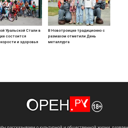
ой Уральской Стали в
В Новотроицке традиционно с
ке состоится
размахом отметили День
скорости и здоровья
металлурга
 Мы рассказываем о культурной и общественной жизни, развлече