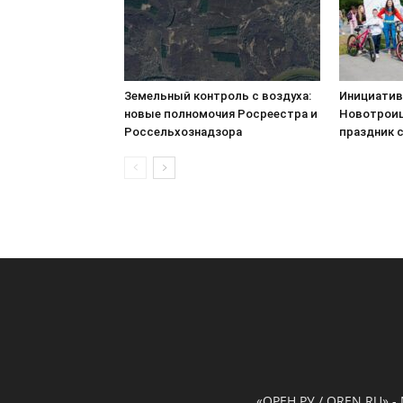
Земельный контроль с воздуха:
Инициатив
новые полномочия Росреестра и
Новотроиц
Россельхознадзора
праздник 
«ОРЕН.РУ / OREN.RU» -