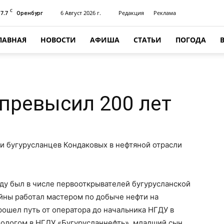
C
17.7
6 Август 2026 г.
Редакция
Реклама
Оренбург
ЛАВНАЯ
НОВОСТИ
АФИША
СТАТЬИ
ПОГОДА
превысил 200 лет
и бугурусланцев Кондаковых в нефтяной отрасли
оду был в числе первооткрывателей бугурусланской
йны работал мастером по добыче нефти на
ошел путь от оператора до начальника НГДУ в
геологом в НГДУ «Бугурусланнефть», младший сын