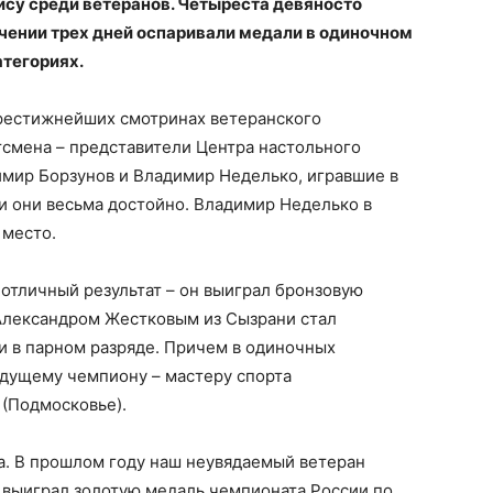
ису среди ветеранов. Четыреста девяносто
ечении трех дней оспаривали медали в одиночном
атегориях.
рестижнейших смотринах ветеранского
тсмена – представители Центра настольного
имир Борзунов и Владимир Неделько, игравшие в
ли они весьма достойно. Владимир Неделько в
 место.
 отличный результат – он выиграл бронзовую
 Александром Жестковым из Сызрани стал
 в парном разряде. Причем в одиночных
удущему чемпиону – мастеру спорта
 (Подмосковье).
а. В прошлом году наш неувядаемый ветеран
 выиграл золотую медаль чемпионата России по