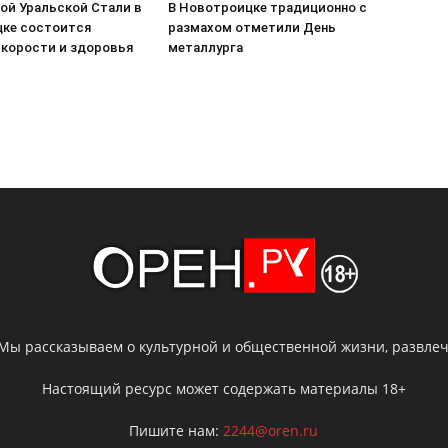
ой Уральской Стали в
В Новотроицке традиционно с
ке состоится
размахом отметили День
скорости и здоровья
металлурга
 Мы рассказываем о культурной и общественной жизни, развлече
Настоящий ресурс может содержать материалы 18+
Пишите нам:
2244@oren.ru