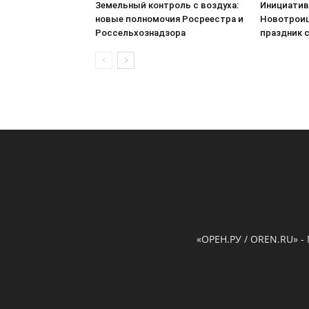
Земельный контроль с воздуха:
Инициатив
новые полномочия Росреестра и
Новотроиц
Россельхознадзора
праздник 
«ОРЕН.РУ / OREN.RU» -