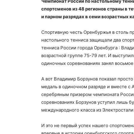
Чемпионат России по настольному тенн
спортсменов из 48 регионов страны в т
и парном разрядах в семи возрастных к
Спортивную честь Оренбуржья в столь п
настольного тенниса защищали два спор
тенниса России города Оренбурга : Влад
возрастной группе 75-79 лет. И выступи
одиночных соревнованиях занял восьмое
А вот Владимир Борзунов показал просто
медаль в одиночном разряде и вместе с
серебряным призером чемпионата России
соревнованиях Борзунов уступил лишь б
международного класса из Электростали
И это не первый успех нашего спортсмен
впервые в истории оренбургского спорта