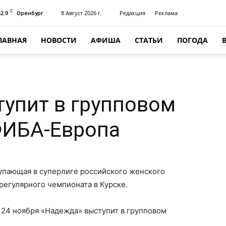
C
32.9
8 Август 2026 г.
Редакция
Реклама
Оренбург
ЛАВНАЯ
НОВОСТИ
АФИША
СТАТЬИ
ПОГОДА
упит в групповом
ФИБА-Европа
тупающая в суперлиге российского женского
регулярного чемпионата в Курске.
 24 ноября «Надежда» выступит в групповом