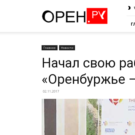
Oren.Ru
Г
Главное
Новости
Начал свою р
«Оренбуржье –
02.11.2017