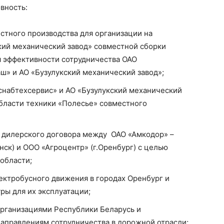
вность:
стного производства для организации на
кий механический завод» совместной сборки
я эффективности сотрудничества ОАО
» и АО «Бузулукский механический завод»;
снабтехсервис» и АО «Бузулукский механический
области техники «Полесье» совместного
 дилерского договора между ОАО «Амкодор» –
ск) и ООО «Агроцентр» (г.Оренбург) с целью
области;
ектробусного движения в городах Оренбург и
ры для их эксплуатации;
организациями Республики Беларусь и
аправлениям сотрудничества в дорожной отрасли;