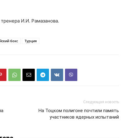
тренера И.И. Рамазанова.
йский бокс
Турция
Следующая новость
ла
На Тоцком полигоне почтили память
участников ядерных испытаний