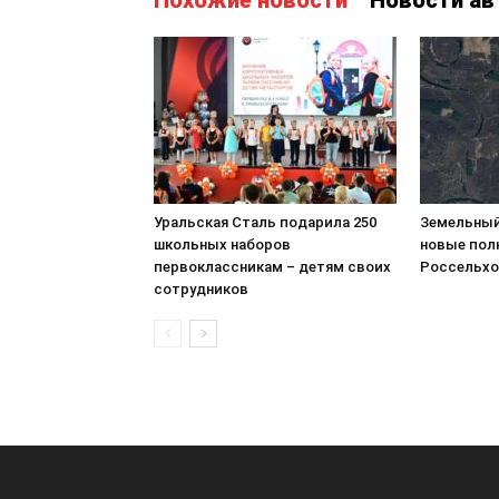
Похожие новости
Новости ав
Уральская Сталь подарила 250
Земельный
школьных наборов
новые пол
первоклассникам – детям своих
Россельхо
сотрудников