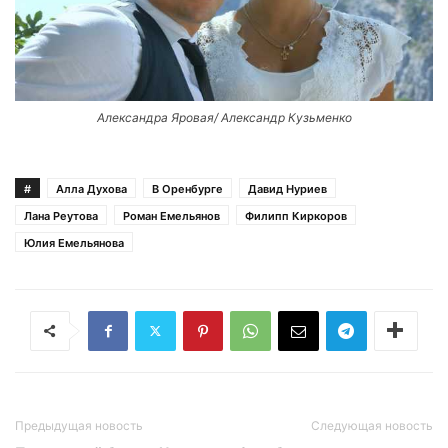
Александра Яровая/ Александр Кузьменко
#
Алла Духова
В Оренбурге
Давид Нуриев
Лана Реутова
Роман Емельянов
Филипп Киркоров
Юлия Емельянова
Предыдущая новость
Следующая новость