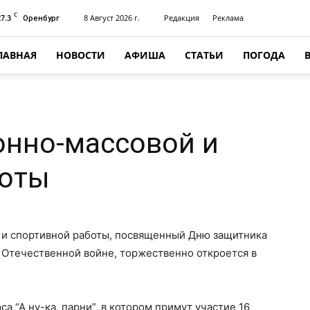
C
27.3
8 Август 2026 г.
Редакция
Реклама
Оренбург
ЛАВНАЯ
НОВОСТИ
АФИША
СТАТЬИ
ПОГОДА
онно-массовой и
боты
 и спортивной работы, посвященный Дню защитника
 Отечественной войне, торжественно откроется в
а “А ну-ка, парни”, в котором примут участие 16