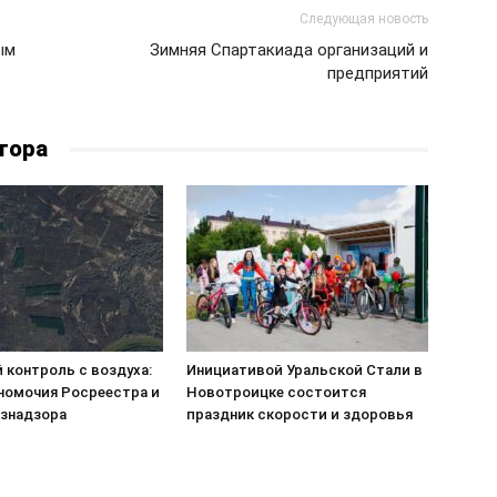
Следующая новость
ым
Зимняя Спартакиада организаций и
предприятий
тора
 контроль с воздуха:
Инициативой Уральской Стали в
номочия Росреестра и
Новотроицке состоится
знадзора
праздник скорости и здоровья