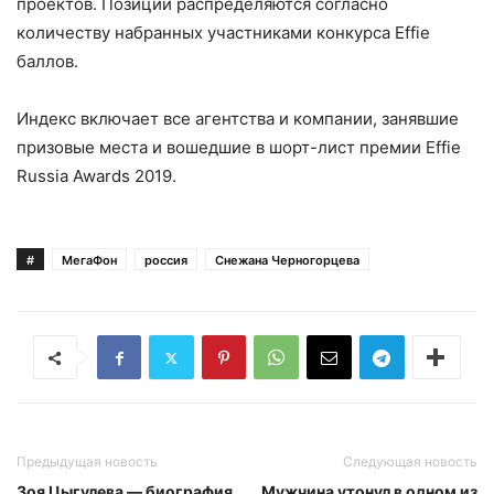
проектов. Позиции распределяются согласно
количеству набранных участниками конкурса Effie
баллов.
Индекс включает все агентства и компании, занявшие
призовые места и вошедшие в шорт-лист премии Effie
Russia Awards 2019.
#
МегаФон
россия
Снежана Черногорцева
Предыдущая новость
Следующая новость
Зоя Цыгулева — биография
Мужчина утонул в одном из