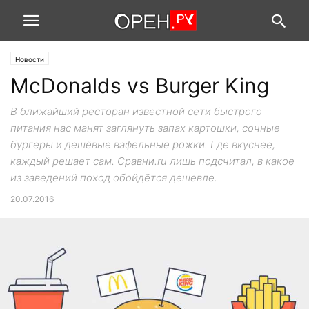
Новости
McDonalds vs Burger King
В ближайший ресторан известной сети быстрого
питания нас манят заглянуть запах картошки, сочные
бургеры и дешёвые вафельные рожки. Где вкуснее,
каждый решает сам. Сравни.ru лишь подсчитал, в какое
из заведений поход обойдётся дешевле.
20.07.2016