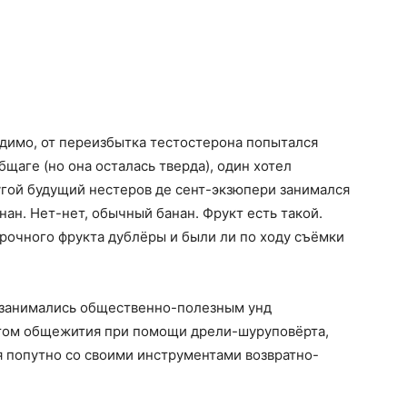
идимо, от переизбытка тестостерона попытался
бщаге (но она осталась тверда), один хотел
ругой будущий нестеров де сент-экзюпери занимался
нан. Нет-нет, обычный банан. Фрукт есть такой.
прочного фрукта дублёры и были ли по ходу съёмки
 занимались общественно-полезным унд
нтом общежития при помощи дрели-шуруповёрта,
я попутно со своими инструментами возвратно-