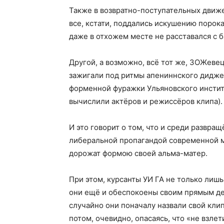
Также в возвратно-поступательных движе
все, кстати, поддались искушению порок
даже в отхожем месте не расставался с 
Другой, а возможно, всё тот же, ЗОЖевец
зажигали под ритмы апениннского диджея
форменной фуражки Ульяновского институ
вычислили актёров и режиссёров клипа).
И это говорит о том, что и среди развр
либеральной пропагандой современной м
дорожат формою своей альма-матер.
При этом, курсанты УИ ГА не только лиш
они ещё и обеспокоены своим прямым де
случайно они поначалу назвали свой кли
потом, очевидно, опасаясь, что «не взлет