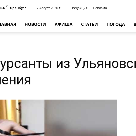
C
16.6
7 Август 2026 г.
Редакция
Реклама
Оренбург
ЛАВНАЯ
НОВОСТИ
АФИША
СТАТЬИ
ПОГОДА
урсанты из Ульяновс
ления