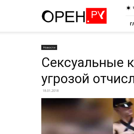
Oren.Ru
Г
Новости
Сексуальные к
угрозой отчис
18.01.2018