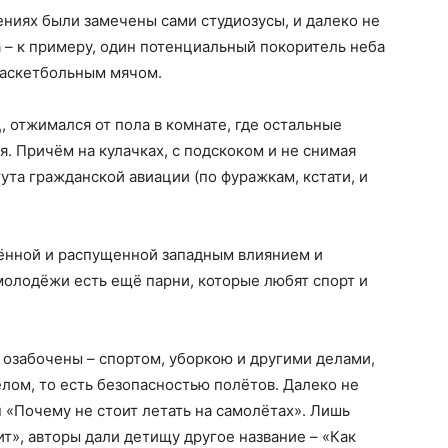
ниях были замечены сами студиозусы, и далеко не
а – к примеру, один потенциальный покоритель неба
баскетбольным мячом.
, отжимался от пола в комнате, где остальные
. Причём на кулачках, с подскоком и не снимая
та гражданской авиации (по фуражкам, кстати, и
ащённой и распущенной западным влиянием и
олодёжи есть ещё парни, которые любят спорт и
ь озабочены – спортом, уборкою и другими делами,
лом, то есть безопасностью полётов. Далеко не
п «Почему не стоит летать на самолётах». Лишь
ит», авторы дали детищу другое название – «Как