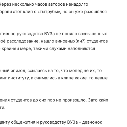
Через несколько часов авторов ненадолго
брали этот клип с «тытрубы», но он уже разошёлся
ативное руководство ВУЗа не поняло возвышенных
воё расследование, нашло виновных(ли?) студентов
о крайней мере, такими слухами наполняются
ый эпизод, ссылаясь на то, что мопед не их, то
ит институту, а снимались в клипе какие-то левые
ния студентов до сих пор не произошло. Зато хайп
ти.
анту общежития и руководству ВУЗа – девчонок