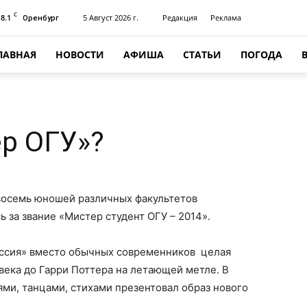
C
18.1
5 Август 2026 г.
Редакция
Реклама
Оренбург
ЛАВНАЯ
НОВОСТИ
АФИША
СТАТЬИ
ПОГОДА
ер ОГУ»?
восемь юношей различных факультетов
 за звание «Мистер студент ОГУ – 2014».
оссия» вместо обычных современников целая
века до Гарри Поттера на летающей метле. В
ями, танцами, стихами презентовал образ нового