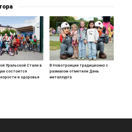
тора
ой Уральской Стали в
В Новотроицке традиционно с
ке состоится
размахом отметили День
скорости и здоровья
металлурга