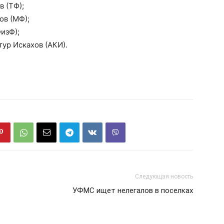
 (ТФ);
ов (МФ);
изФ);
ур Искахов (АКИ).
Следующая новость
УФМС ищет нелегалов в поселках