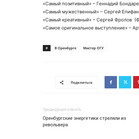
«Самый позитивный» – Геннадий Бондарев
«Самый мужественный» – Сергей Епифан
«Самый креативный» – Сергей Фролов (Ф
«Самое оригинальное выступление» – Арт
#
В Оренбурге
Мистер ОГУ
Поделиться
Предыдущая новость
Оренбургские энергетики стреляли из
револьвера