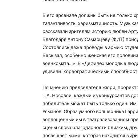
В его арсенале должны быть не только хр
талантливость, харизматичность. Музык
рассказали зрителям историю любви Артур
Благодаря Антону Самарцеву (ФИТ) прис
Состоялись даже проводы в армию студен
Весь зал, особенно женская его половина
военкомата…» В «Дефиле» молодые люди
удивили хореографическими способност
По мнению председателя жюри, проректо
Т.А. Носовой, каждый из конкурсантов до
победитель может быть только один. Им 
Усманов. Образ умного волшебника Гарри
воплощенный им в театрализованном пре
сцены слова благодарности близким, друз
посвящает маме, которая находится в зри