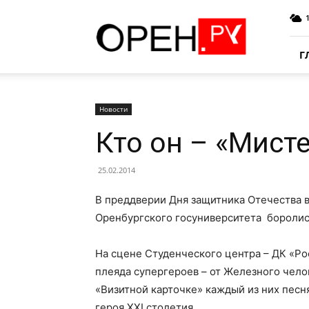
Oren.Ru
Г
Новости
Кто он – «Мист
25.02.2014
В преддверии Дня защитника Отечества 
Оренбургского госуниверситета боролись
На сцене Студенческого центра – ДК «Р
плеяда супергероев – от Железного чело
«Визитной карточке» каждый из них песн
героя XXI столетия.