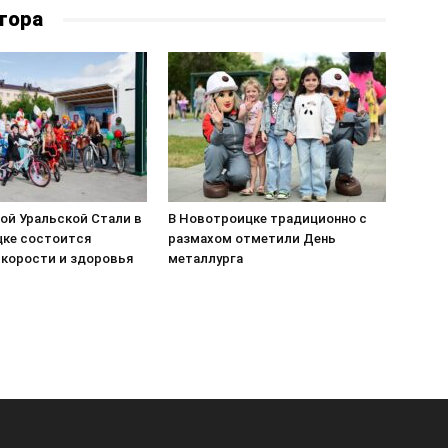
тора
ой Уральской Стали в
В Новотроицке традиционно с
ке состоится
размахом отметили День
скорости и здоровья
металлурга