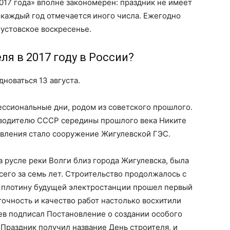
2017 года» вполне закономерен: праздник не имеет
 каждый год отмечается иного числа. Ежегодно
густовское воскресенье.
ля в 2017 году в России?
дноваться 13 августа.
фессиональные дни, родом из советского прошлого.
оводителю СССР середины прошлого века Никите
явления стало сооружение Жигулевской ГЭС.
а русле реки Волги близ города Жигулевска, была
сего за семь лет. Строительство продолжалось с
рез плотину будущей электростанции прошел первый
точность и качество работ настолько восхитили
щев подписал Постановление о создании особого
 Праздник получил название День строителя, и