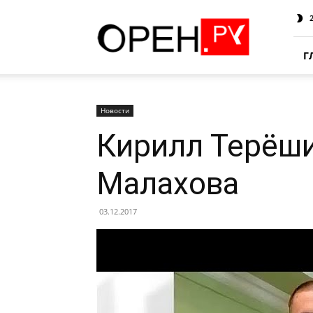
Oren.Ru
Г
Новости
Кирилл Терёши
Малахова
03.12.2017