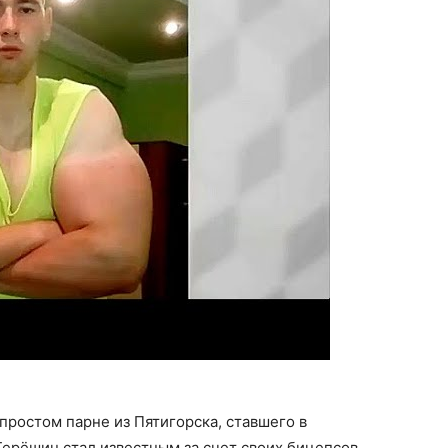
простом парне из Пятигорска, ставшего в
ерёшин стал известным за счет своих бицепсов,