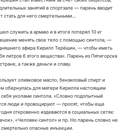
 длительных занятий в спортзале — парень вводит
ут стать для него смертельными…
ел служить в армию и в итоге потерял 10 кг
решение менять свое тело с помощью синтола, —
годняшнего эфира Кирилл Терёшин, — чтобы иметь
себя литров 6 этого вещества». Парень из Пятигорска
тране, а также деньги и славу.
льзует оливковое масло, бензиловый спирт и
ем обернулась для матери Кирилла настоящим
 себя уколами синтола. «Словно подопытный
тся люди и провоцируют — просят, чтобы еще
годня откровенно издеваются в социальных сетях:
ачок», «Человек-синтол» и пр. Но парень словно не
 смертельно опасные инъекции.