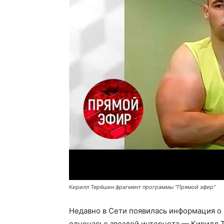
Кирилл Терёшин фрагмент программы "Прямой эфир"
Недавно в Сети появилась информация о 
одночасье звездой интернета — Кирилл Т