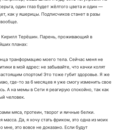
серьга, один глаз будет жёлтого цвета и один —
ет, как у яшерицы. Подписчиков станет в разы
 вообще.
» Кирилл Терёшин. Парень, проживающий в
йших планах:
онца транформацию моего тела. Сейчас меня не
тики в мой адрес: не забывайте, что качки колят
настоящим спортом! Это тоже губит здоровье. Я же
аю, где-то за 6 месяцев я уже смогу изменить свое
сь. А на мемы в Сети я реагирую спокойно, так как
ый человек.
амм мяса, протеин, творог и яичные белки.
масса. Да, я хочу стать фриком, это одна из моих
о мне, это вовсе не доказано. Если будут