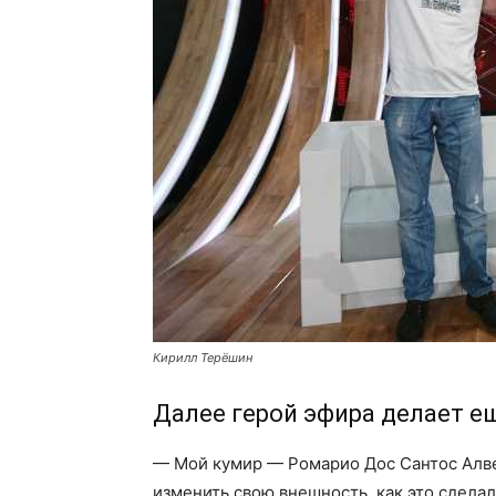
Кирилл Терёшин
Далее герой эфира делает е
— Мой кумир — Ромарио Дос Сантос Алвес
изменить свою внешность, как это сделал