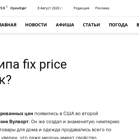
C
19.8
8 Август 2026 г.
Редакция
Реклама
Оренбург
ЛАВНАЯ
НОВОСТИ
АФИША
СТАТЬИ
ПОГОДА
па fix price
к?
ированных цен
появились в США во второй
энк Вулворт
. Он же создал и знаменитую «империю
 товары для дома и одежда продавались всего по
л уверен, что даже мелочь имеет свойство