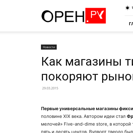
Oren.Ru
Г
Новости
Как магазины ти
покоряют рыно
29.03.2015
Первые универсальные магазины фикс
половине XIX века. Автором идеи стал
Фр
мелочей» Five-and-dime store, в которой
пять и десять центов. Вулворт твердо бы