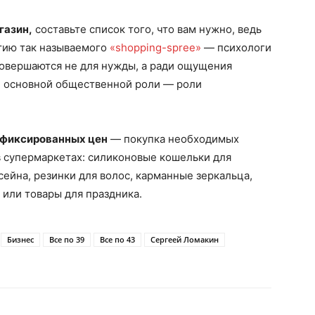
газин,
составьте список того, что вам нужно, ведь
тию так называемого
«shopping-spree»
— психологи
совершаются не для нужды, а ради ощущения
й основной общественной роли — роли
 фиксированных цен
— покупка необходимых
в супермаркетах: силиконовые кошельки для
сейна, резинки для волос, карманные зеркальца,
 или товары для праздника.
Бизнес
Все по 39
Все по 43
Сергеей Ломакин