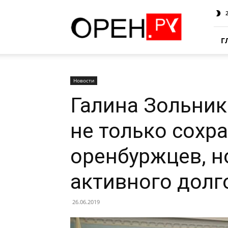
Oren.Ru
Г
Новости
Галина Зольник
не только сохр
оренбуржцев, н
активного долг
26.06.2019