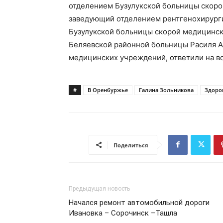
отделением Бузулукской больницы скор
заведующий отделением рентгенохирурги
Бузулукской больницы скорой медицинск
Беляевской районной больницы Расиля Ар
медицинских учреждений, ответили на в
#
В Оренбуржье
Галина Зольникова
Здоро
Поделиться
Предыдущая новость
Начался ремонт автомобильной дороги
Ивановка – Сорочинск –Ташла