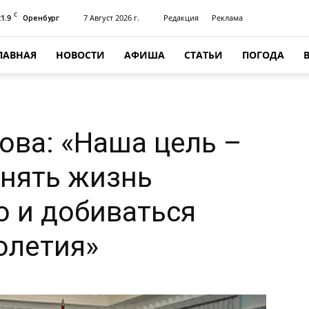
C
21.9
7 Август 2026 г.
Редакция
Реклама
Оренбург
ЛАВНАЯ
НОВОСТИ
АФИША
СТАТЬИ
ПОГОДА
ова: «Наша цель –
анять жизнь
о и добиваться
олетия»