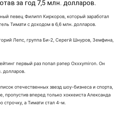
отав за год 7,5 млн. долларов.
адный певец Филипп Киркоров, который заработал
тель Тимати с доходом в 6,6 млн. долларов.
горий Лепс, группа Би-2, Серегй Шнуров, Земфина,
рейтинг первый раз попал рэпер Oxxxymiron. Он
н. долларов.
писок отечественных звезд шоу-бизнеса и спорта,
те, пропустив вперед только хоккеиста Александа
ю строчку, а Тимати стал 4-м.