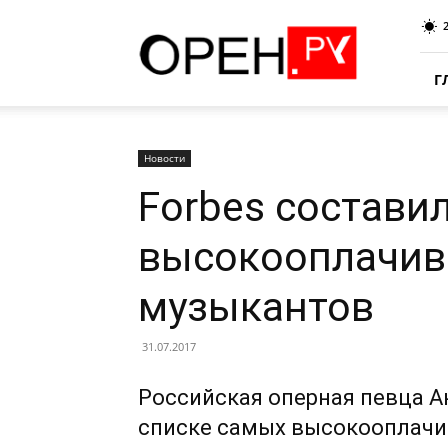
Oren.Ru
Г
Новости
Forbes состави
высокооплачив
музыкантов
31.07.2017
Российская оперная певца А
списке самых высокооплачи