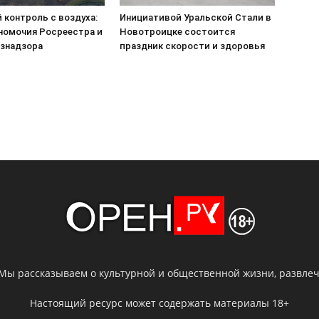
 контроль с воздуха:
Инициативой Уральской Стали в
номочия Росреестра и
Новотроицке состоится
знадзора
праздник скорости и здоровья
 Мы рассказываем о культурной и общественной жизни, развлече
Настоящий ресурс может содержать материалы 18+