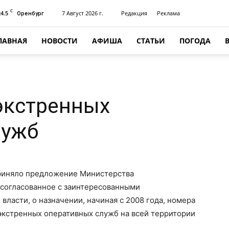
C
24.5
7 Август 2026 г.
Редакция
Реклама
Оренбург
ЛАВНАЯ
НОВОСТИ
АФИША
СТАТЬИ
ПОГОДА
экстренных
лужб
риняло предложение Министерства
 согласованное с заинтересованными
ласти, о назначении, начиная с 2008 года, номера
 экстренных оперативных служб на всей территории