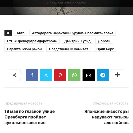
Правительства области
#
Авто
Автодорога Саракташ–Бурунча–Новомихайловка
ГУП «Оренбургремдорстрой»
Дмитрий Хусид
Дороги
Саракташский район
Следственный комитет
Юрий Берг
Предыдущая новость
Следующая новость
18 мая по главной улице
Японские инвесторы
Оренбурга пройдет
надувают пузырь
кукольное шествие
альткойнов