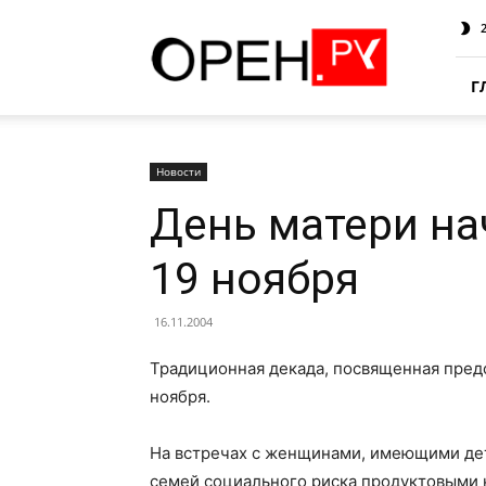
Oren.Ru
Г
Новости
День матери на
19 ноября
16.11.2004
Традиционная декада, посвященная пред
ноября.
На встречах с женщинами, имеющими дет
семей социального риска продуктовыми 