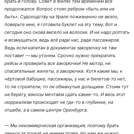
брать в голову. Совет в Филях тем временем всё
продолжался. Вопрос стоял ребром «быть или не
быть». Судоходству на Урале пожизненно не везло,
поверьте мне, я готовила буклет на эту тему. Вот и
сегодня оно снова висело на волоске. И не надо роптать
и возмущаться, ведь всё ради нас, ради пассажиров.
Ведь если капитан в документах закорючку не там
поставит — мы утонем. Срочно нужно прекратить
рейсы и проверить все закорючки! Не мотор, не
спасательные жилеты, а закорючки.
Хотя какие мы, к
чёртовой бабушке, пассажиры, у нас и билетов-то нет,
то ли строители, то ли обманутые дольщики. Стоим тут
на берегу, взносы мечтаем сдать какие-то. И весь этот
сюрреализм происходит не где-то в глубинке, на
отшибе, а в самом центре Оренбурга.
— Мы некоммерческая организация, поэтому брать
деньги за прокат не имеем права. Но нам же нужно