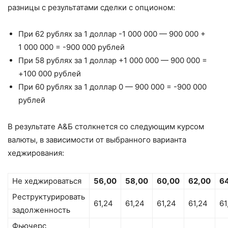
разницы с результатами сделки с опционом:
При 62 рублях за 1 доллар -1 000 000 — 900 000 +
1 000 000 = -900 000 рублей
При 58 рублях за 1 доллар +1 000 000 — 900 000 =
+100 000 рублей
При 60 рублях за 1 доллар 0 — 900 000 = -900 000
рублей
В результате А&Б столкнется со следующим курсом
валюты, в зависимости от выбранного варианта
хеджирования:
Не хеджироваться
56,00
58,00
60,00
62,00
6
Реструктурировать
61,24
61,24
61,24
61,24
61
задолженность
Фьючерс