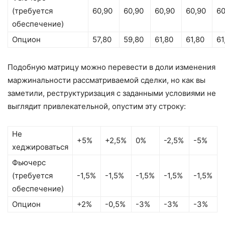
(требуется
60,90
60,90
60,90
60,90
60
обеспечение)
Опцион
57,80
59,80
61,80
61,80
61
Подобную матрицу можно перевести в доли изменения
маржинальности рассматриваемой сделки, но как вы
заметили, реструктуризация с заданными условиями не
выглядит привлекательной, опустим эту строку:
Не
+5%
+2,5%
0%
-2,5%
-5%
хеджироваться
Фьючерс
(требуется
-1,5%
-1,5%
-1,5%
-1,5%
-1,5%
обеспечение)
Опцион
+2%
-0,5%
-3%
-3%
-3%