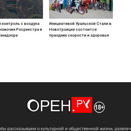
 контроль с воздуха:
Инициативой Уральской Стали в
номочия Росреестра и
Новотроицке состоится
знадзора
праздник скорости и здоровья
 Мы рассказываем о культурной и общественной жизни, развлече