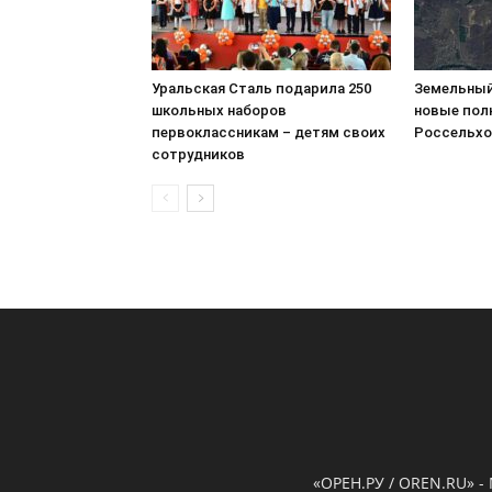
Уральская Сталь подарила 250
Земельный
школьных наборов
новые пол
первоклассникам – детям своих
Россельхо
сотрудников
«ОРЕН.РУ / OREN.RU» -